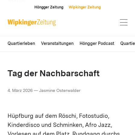
ANZEIGE
Höngger Zeitung
Wipkinger Zeitung
Quartierleben
Veranstaltungen
Höngger Podcast
Quarti
Tag der Nachbarschaft
4. März 2026 — Jasmine Osterwalder
Hüpfburg auf dem Röschi, Fotostudio,
Kinderdisco und Schminken, Afro Jazz,
Vorlesen auf dem Platz, Rundgang durchs