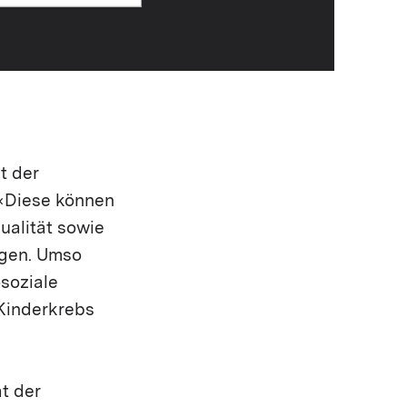
t der
 «Diese können
ualität sowie
igen. Umso
soziale
 Kinderkrebs
t der