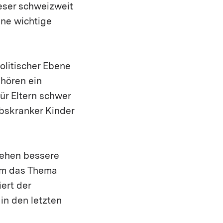
eser schweizweit
ine wichtige
olitischer Ebene
ehören ein
ür Eltern schwer
ebskranker Kinder
tehen bessere
 Um das Thema
ert der
n den letzten