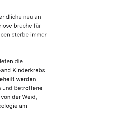
gendliche neu an
nose breche für
ncen sterbe immer
deten die
band Kinderkrebs
geheilt werden
n und Betroffene
 von der Weid,
kologie am