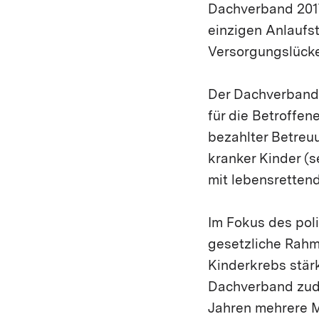
Dachverband 2017
einzigen Anlaufst
Versorgungslücke
Der Dachverband 
für die Betroffen
bezahlter Betreu
kranker Kinder (s
mit lebensrette
Im Fokus des pol
gesetzliche Rahm
Kinderkrebs stärk
Dachverband zude
Jahren mehrere M