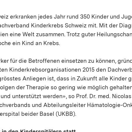
weiz erkranken jedes Jahr rund 350 Kinder und Ju
Dachverband Kinderkrebs Schweiz mit. Mit der Diag
ilien eine Welt zusammen. Trotz guter Heilungscha
oche ein Kind an Krebs.
ker für die Betroffenen einsetzen zu können, grün
ten Kinderkrebsorganisationen 2015 den Dachver
rösstes Anliegen ist, dass in Zukunft alle Kinder 
folgen der Therapie so gering wie möglich gehalte
 und unterstützt werden», so Prof. Dr. med. Nicolas
chverbands und Abteilungsleiter Hämatologie-On
erspital beider Basel (UKBB).