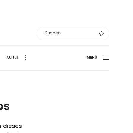
d
Kultur
MENÜ
bs
n dieses