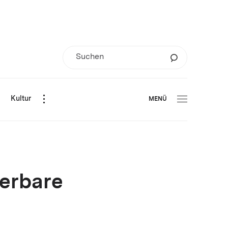
d
Kultur
MENÜ
uerbare