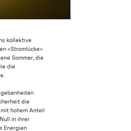
s kollektive
ten «Stromlücke»
ckene Sommer, die
ie die
e.
Gegebenheiten
cherheit die
 mit hohem Anteil
ull in ihrer
e Energien