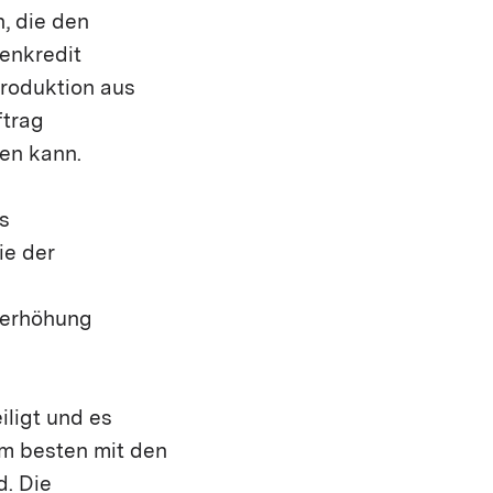
, die den
enkredit
produktion aus
ftrag
en kann.
s
ie der
merhöhung
ligt und es
am besten mit den
d. Die