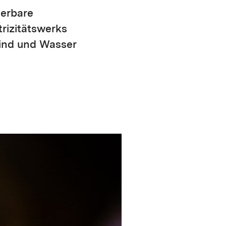
uerbare
rizitätswerks
Wind und Wasser