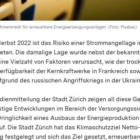
Rahmenkredit für erneuerbare Energieerzeugungsanlagen. (Foto: Pixabay)
erbst 2022 ist das Risiko einer Strommangellage in
eten. Die damalige Lage wurde nebst der bekann
ine Vielzahl von Faktoren verursacht, wie der tro
erfügbarkeit der Kernkraftwerke in Frankreich sow
grund des russischen Angriffskriegs in der Ukrain
ienmitteilung der Stadt Zürich zeigen all diese 
stige Entwicklungen im Bereich der Versorgungssi
Dringlichkeit eines Ausbaus der Energieproduktion
f. Die Stadt Zürich hat das Klimaschutzziel Netto-N
festgelegt und sich das Ziel gesetzt, erneuerbar