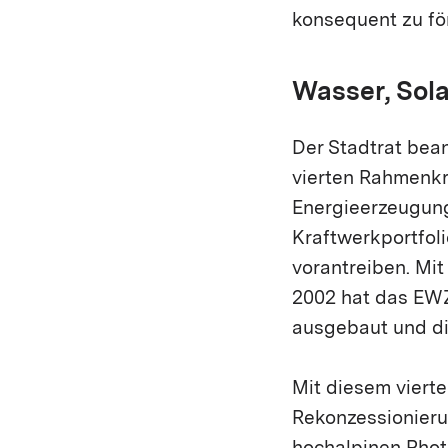
konsequent zu fö
Wasser, Sol
Der Stadtrat be
vierten Rahmenkr
Energieerzeugung
Kraftwerkportfoli
vorantreiben. Mi
2002 hat das EWZ
ausgebaut und div
Mit diesem viert
Rekonzessionieru