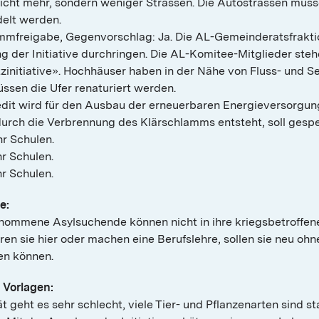
nicht mehr, sondern weniger Strassen. Die Autostrassen müss
lt werden.
Stimmfreigabe, Gegenvorschlag: Ja. Die AL-Gemeinderatsfrakti
ng der Initiative durchringen. Die AL-Komitee-Mitglieder ste
tzinitiative». Hochhäuser haben in der Nähe von Fluss- und S
üssen die Ufer renaturiert werden.
edit wird für den Ausbau der erneuerbaren Energieversorgun
durch die Verbrennung des Klärschlamms entsteht, soll gesp
hr Schulen.
hr Schulen.
hr Schulen.
e:
genommene Asylsuchende können nicht in ihre kriegsbetroffe
en sie hier oder machen eine Berufslehre, sollen sie neu ohn
en können.
 Vorlagen:
tät geht es sehr schlecht, viele Tier- und Pflanzenarten sind s