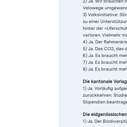
2) Ja. Wir brauchen 
Velowege umgewande
3) Volksinitiative: 
zu einer Unterstützu
hinter der «Uferschu
verloren. Vielmehr m
4) Ja. Der Rahmenkr
5) Ja. Das CO2, das 
6) Ja. Es braucht me
7) Ja. Es braucht me
8) Ja. Es braucht me
Die kantonale Vorlag
1) Ja. Vorläufig auf
zurückkehren. Studier
Stipendien beantrag
Die eidgenössischen
1) Ja. Der Biodiversi