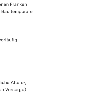
ionen Franken
d Bau temporäre
orläufig
che Alters-,
en Vorsorge)