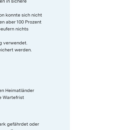
en in sichere
on konnte sich nicht
hen aber 100 Prozent
eeufern nichts
g verwendet.
eichert werden.
nen Heimatländer
e Wartefrist
tark gefährdet oder