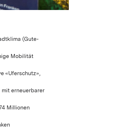
tadtklima (Gute-
hige Mobilität
ve «Uferschutz»,
 mit erneuerbarer
4 Millionen
nken