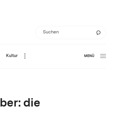
d
Kultur
MENÜ
er: die