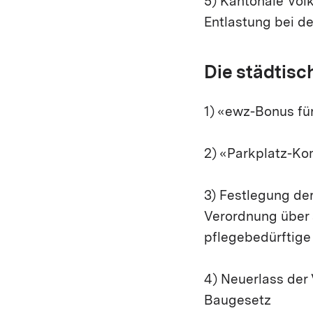
5) Kantonale Vol
Entlastung bei 
Die städtisc
1) «ewz-Bonus für
2) «Parkplatz-K
3) Festlegung der
Verordnung über 
pflegebedürftige
4) Neuerlass der
Baugesetz