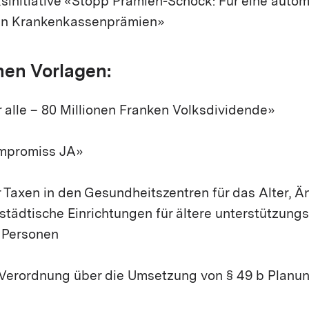
ksinitiative «Stopp Prämien-Schock: Für eine auto
den Krankenkassenprämien»
hen Vorlagen:
 alle – 80 Millionen Franken Volksdividende»
ompromiss JA»
 Taxen in den Gesundheitszentren für das Alter, 
städtische Einrichtungen für ältere unterstützung
 Personen
 Verordnung über die Umsetzung von § 49 b Planu