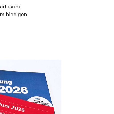
tädtische
em hiesigen