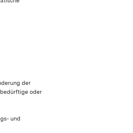
matische
Änderung der
sbedürftige oder
ngs- und