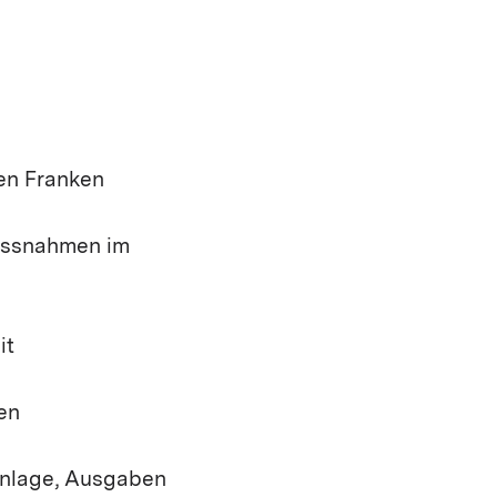
en Franken
massnahmen im
it
en
anlage, Ausgaben