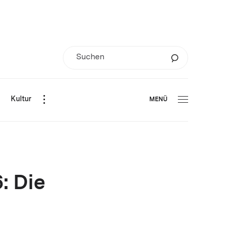
d
Kultur
MENÜ
: Die