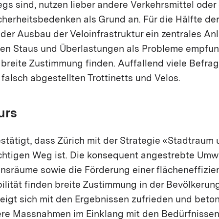
gs sind, nutzen lieber andere Verkehrsmittel oder
icherheitsbedenken als Grund an. Für die Hälfte de
 der Ausbau der Veloinfrastruktur ein zentrales Anl
den Staus und Überlastungen als Probleme empfu
reite Zustimmung finden. Auffallend viele Befragt
 falsch abgestellten Trottinetts und Velos.
urs
tätigt, dass Zürich mit der Strategie «Stadtraum 
chtigen Weg ist. Die konsequent angestrebte Um
nsräume sowie die Förderung einer flächeneffizie
lität finden breite Zustimmung in der Bevölkerung
igt sich mit den Ergebnissen zufrieden und beton
ere Massnahmen im Einklang mit den Bedürfnissen