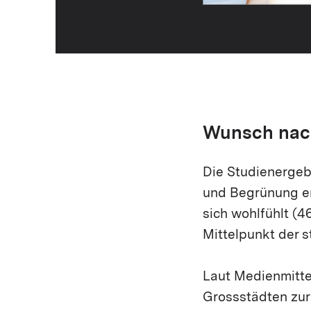
Wunsch nach
Die Studienergeb
und Begrünung en
sich wohlfühlt (
Mittelpunkt der s
Laut Medienmittei
Grossstädten zurü