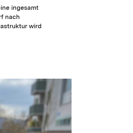
eine ingesamt
rf nach
astruktur wird