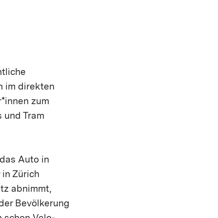
tliche
h im direkten
r*innen zum
us und Tram
 das Auto in
in Zürich
itz abnimmt,
 der Bevölkerung