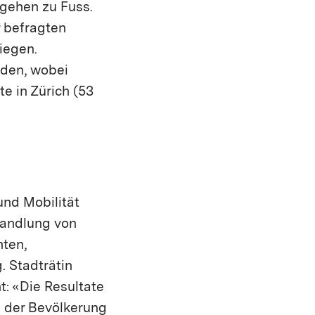
 gehen zu Fuss.
r befragten
iegen.
nden, wobei
e in Zürich (53
und Mobilität
wandlung von
nten,
. Stadträtin
t: «Die Resultate
 der Bevölkerung