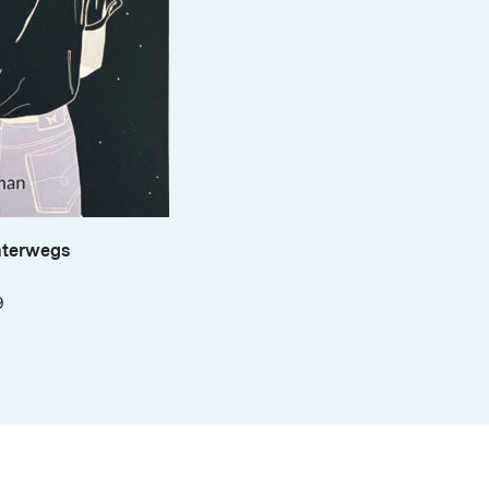
nterwegs
89