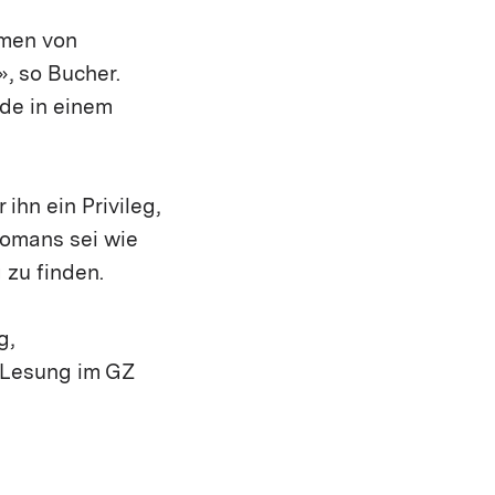
rmen von
», so Bucher.
ade in einem
 ihn ein Privileg,
Romans sei wie
zu finden.
g,
e Lesung im GZ