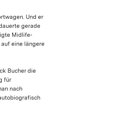
portwagen. Und er
e dauerte gerade
igte Midlife-
 auf eine längere
ck Bucher die
g für
man nach
autobiografisch