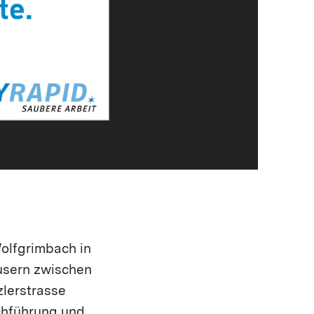
olfgrimbach in
äusern zwischen
­lerstrasse
achführung und