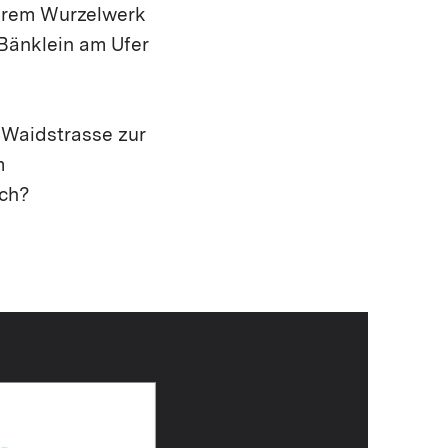
ihrem Wurzelwerk
 Bänklein am Ufer
 Waidstrasse zur
m
ach?