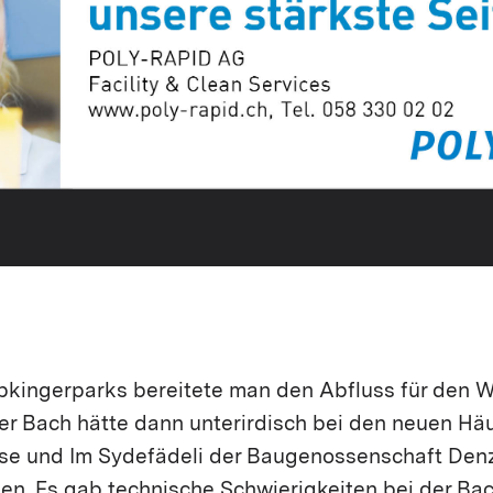
kingerparks bereitete man den Abfluss für den W
 Der Bach hätte dann unterirdisch bei den neuen H
sse und Im Sydefädeli der Baugenossenschaft Denz
llen. Es gab technische Schwierigkeiten bei der B