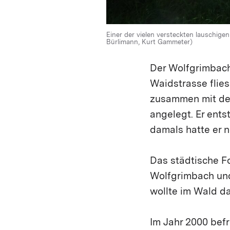
Einer der vielen versteckten lauschige
Bürlimann, Kurt Gammeter)
Der Wolfgrimbach 
Waidstrasse flies
zusammen mit dem
angelegt. Er ents
damals hatte er 
Das städtische F
Wolfgrim­bach un
wollte im Wald da
Im Jahr 2000 befr