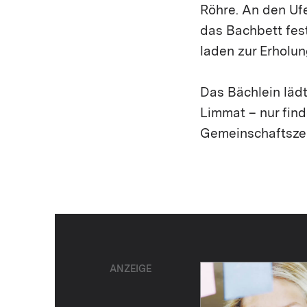
Röhre. An den Ufe
das Bachbett fest
laden zur Erholun
Das Bächlein läd
Limmat – nur find
Gemeinschaftszent
ANZEIGE