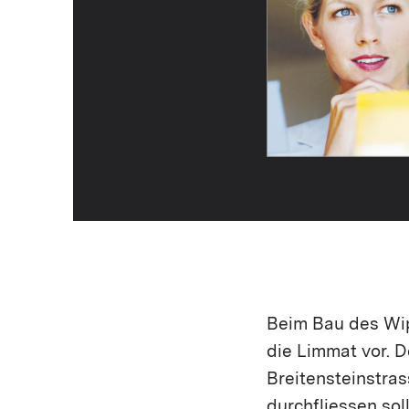
Beim Bau des Wip
die Lim­mat vor.
Breitensteinstra
durchfliessen so