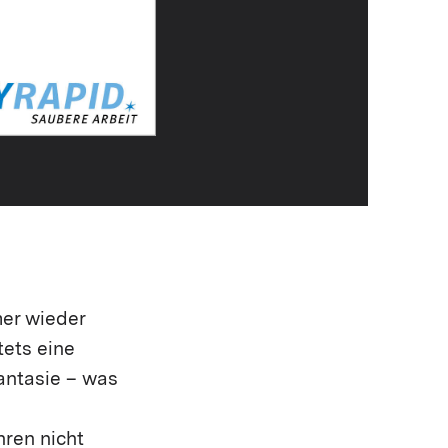
mer wieder
tets eine
antasie – was
hren nicht