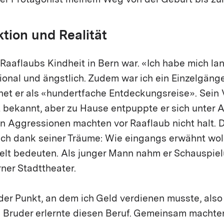
der Protagonist meinem Weg von der Geburt bis zu
tion und Realität
 Raaflaubs Kindheit in Bern war. «Ich habe mich lan
ional und ängstlich. Zudem war ich ein Einzelgänger
et er als «hundertfache Entdeckungsreise». Sein V
t bekannt, aber zu Hause entpuppte er sich unter A
en Aggressionen machten vor Raaflaub nicht halt. 
uch dank seiner Träume: Wie eingangs erwähnt woll
Welt bedeuten. Als junger Mann nahm er Schauspiel
rner Stadttheater.
er Punkt, an dem ich Geld verdienen musste, also
n Bruder erlernte diesen Beruf. Gemeinsam machten