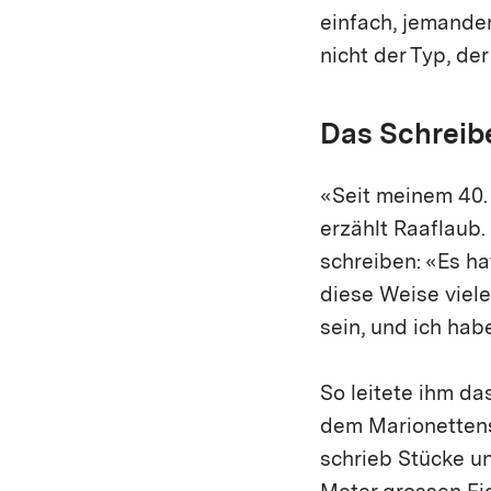
einfach, jemande
nicht der Typ, der
Das Schreib
«Seit meinem 40.
erzählt Raaflaub
schreiben: «Es ha
diese Weise viel
sein, und ich hab
So leitete ihm da
dem Marionettensp
schrieb Stücke u