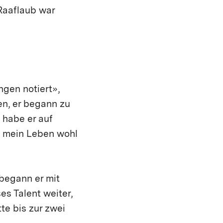
Raaflaub war
gen notiert»,
en, er begann zu
t habe er auf
e mein Leben wohl
 begann er mit
s Talent weiter,
te bis zur zwei