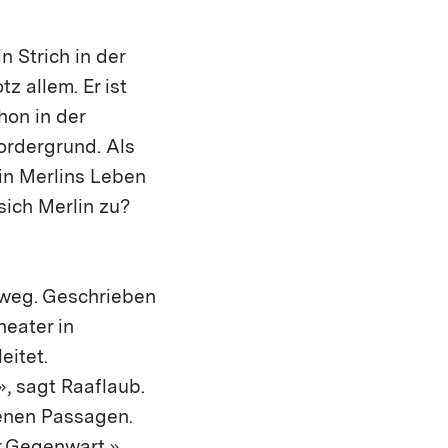
n Strich in der
tz allem. Er ist
hon in der
ordergrund. Als
 in Merlins Leben
sich Merlin zu?
sweg. Geschrieben
heater in
eitet.
», sagt Raaflaub.
denen Passagen.