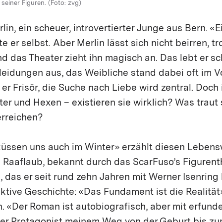
seiner Figuren. (Foto: zvg)
in, ein scheuer, introvertierter Junge aus Bern. «Ei
 er selbst. Aber Merlin lässt sich nicht beirren, tro
d das Theater zieht ihn magisch an. Das lebt er sc
leidungen aus, das Weibliche stand dabei oft im V
er Frisör, die Suche nach Liebe wird zentral. Doch
ter und Hexen – existieren sie wirklich? Was traut 
erreichen?
üssen uns auch im Winter» erzählt diesen Leben
 Raaflaub, bekannt durch das ScarFuso’s Figurent
 das er seit rund zehn Jahren mit Werner Isenring l
 fiktive Geschichte: «Das Fundament ist die Realität
in. «Der Roman ist autobiografisch, aber mit erfun