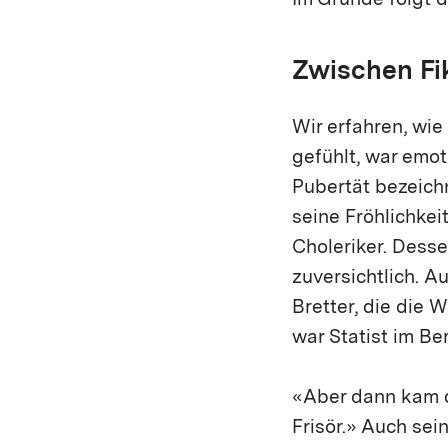
Im Grunde folgt 
Zwischen Fik
Wir erfahren, wie
gefühlt, war emot
Pubertät bezeichn
seine Fröhlichkei
Choleriker. Dess
zuversichtlich. A
Bretter, die die 
war Statist im Be
«Aber dann kam d
Frisör.» Auch sei