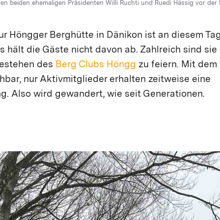
en beiden ehemaligen Präsidenten Willi Ruchti und Ruedi Hässig vor der
: Jasmine Osterwalder)
igen Jubiläum ein. (Foto: Jasmine Osterwalder)
ütte ist beheizt. (Foto: Jasmine Osterwalder)
ttenbuch am Eingang ein. (Foto: Jasmine Osterwalder)
tag ist gemütlich und familiär. (Foto: Jasmine Osterwalder)
und Cécile Surber diskutieren über vergangene Zeiten. (Foto: Jasmine Os
enschlag im oberen Stock. (Foto: Jasmine Osterwalder)
t in einer Strickjacke unterwegs - speziell angefertigt vor etwa 40 Jahren 
ur Höngger Berghütte in Dänikon ist an diesem Ta
s hält die Gäste nicht davon ab. Zahlreich sind sie
Bestehen des
Berg Clubs Höngg
zu feiern. Mit dem 
chbar, nur Aktivmitglieder erhalten zeitweise eine
g. Also wird gewandert, wie seit Generationen.