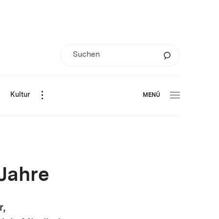
d
Kultur
MENÜ
 Jahre
r,