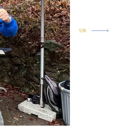
1
/
9