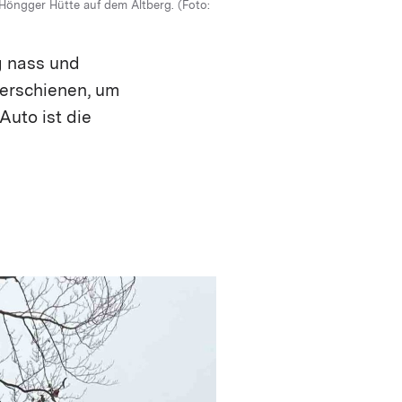
 Höngger Hütte auf dem Altberg. (Foto:
terwalder)
für die damaligen Mitglieder. (Foto:
g nass und
 erschienen, um
Auto ist die