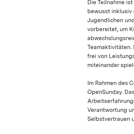
Die Teilnahme is
bewusst inklusiv
Jugendlichen und
vorbereitet, um K
abwechslungsrei
Teamaktivitäten.
frei von Leistung
miteinander spie
Im Rahmen des C
OpenSunday. Das 
Arbeitserfahrun
Verantwortung un
Selbstvertrauen 