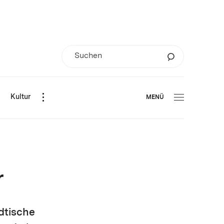
d
Kultur
MENÜ
r
dtische