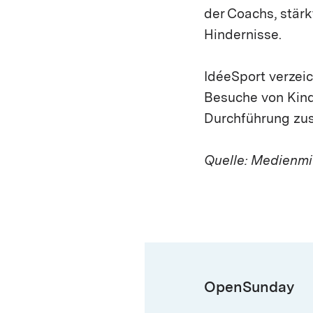
der Coachs, stär
Hindernisse.
IdéeSport verzeic
Besuche von Kinde
Durchführung zus
Quelle: Medienmi
OpenSunday