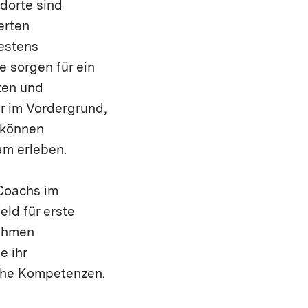
dorte sind
erten
bestens
e sorgen für ein
ten und
r im Vordergrund,
 können
am erleben.
Coachs im
ld für erste
nehmen
e ihr
iche Kompetenzen.