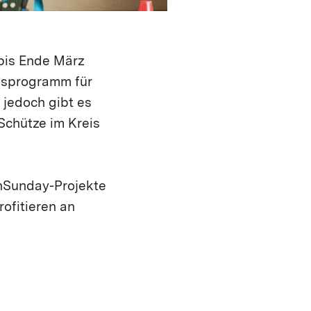
bis Ende März
agsprogramm für
 jedoch gibt es
Schütze im Kreis
enSunday-Projekte
ofitieren an