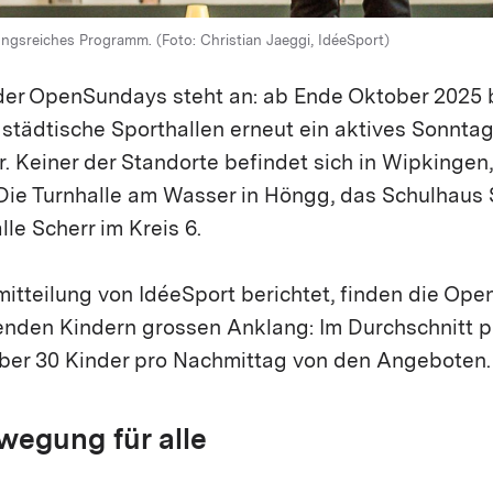
gsreiches Programm. (Foto: Christian Jaeggi, IdéeSport)
der OpenSundays steht an: ab Ende Oktober 2025 
 städtische Sporthallen erneut ein aktives Sonnt
. Keiner der Standorte befindet sich in Wipkingen,
 Die Turnhalle am Wasser in Höngg, das Schulhaus 
lle Scherr im Kreis 6.
itteilung von IdéeSport berichtet, finden die Op
enden Kindern grossen Anklang: Im Durchschnitt pr
ber 30 Kinder pro Nachmittag von den Angeboten.
wegung für alle