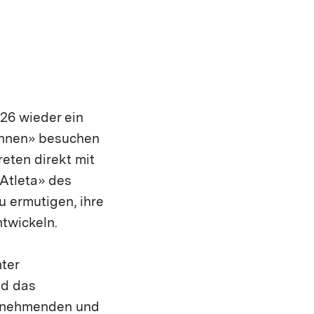
26 wieder ein
innen» besuchen
eten direkt mit
Atleta» des
u ermutigen, ihre
twickeln.
nter
nd das
ilnehmenden und