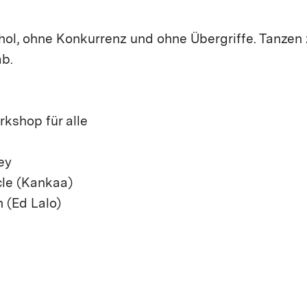
hol, ohne Konkurrenz und ohne Übergriffe. Tanzen 
ab.
kshop für alle
ey
cle (Kankaa)
n (Ed Lalo)