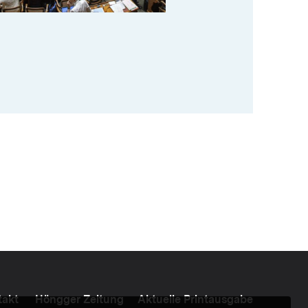
takt
Höngger Zeitung
Aktuelle Printausgabe