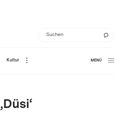
d
Kultur
MENÜ
‚Düsi‘