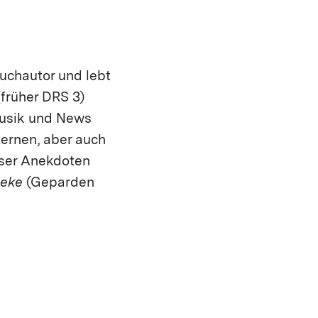
Buchautor und lebt
(früher DRS 3)
Musik und News
ternen, aber auch
eser Anekdoten
heke
(Geparden