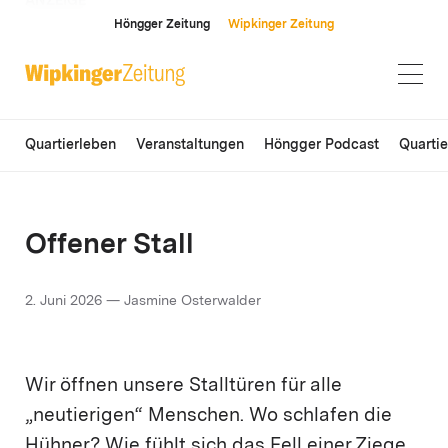
ANZEIGE
Höngger Zeitung
Wipkinger Zeitung
Quartierleben
Veranstaltungen
Höngger Podcast
Quarti
Offener Stall
2. Juni 2026 — Jasmine Osterwalder
Wir öffnen unsere Stalltüren für alle
„neutierigen“ Menschen. Wo schlafen die
Hühner? Wie fühlt sich das Fell einer Ziege