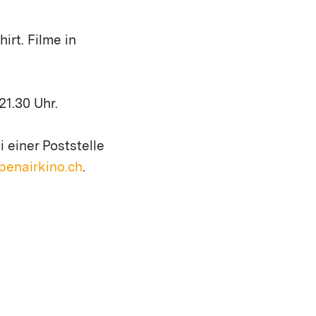
irt. Filme in
1.30 Uhr.
 einer Poststelle
enairkino.ch
.