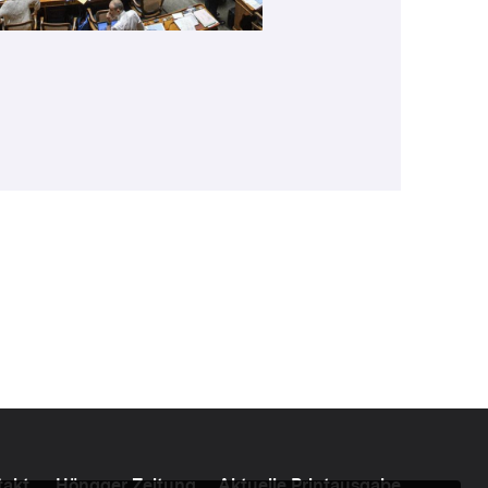
takt
Höngger Zeitung
Aktuelle Printausgabe