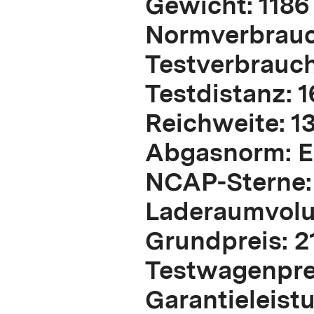
Gewicht: 1186
Normverbrauch
Testverbrauch:
Testdistanz: 
Reichweite: 1
Abgasnorm: E
NCAP-Sterne:
Laderaumvolum
Grundpreis: 2
Testwagenprei
Garantieleist