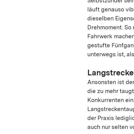
Selbstzünder sein
läuft genauso vibr
dieselben Eigens
Drehmoment. So r
Fahrwerk machen 
gestufte Fünfgan
unterwegs ist, a
Langstrecke
Ansonsten ist der
die zu mehr taugt
Konkurrenten ein.
Langstreckentaugl
der Praxis ledigli
auch nur selten 