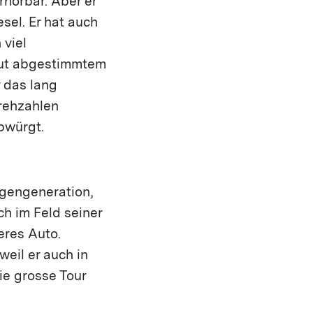
rhörbar. Aber er
esel. Er hat auch
 viel
gut abgestimmtem
 das lang
Drehzahlen
bwürgt.
agengeneration,
ch im Feld seiner
eres Auto.
eil er auch in
die grosse Tour