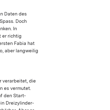
hen Daten des
 Spass. Doch
nken. In
 er richtig
ersten Fabia hat
o, aber langweilig
 verarbeitet, die
an es vermutet.
f den Start-
in Dreizylinder-