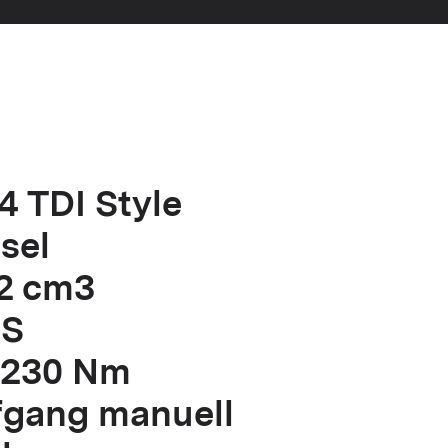
4 TDI Style
esel
2 cm3
PS
 230 Nm
fgang manuell