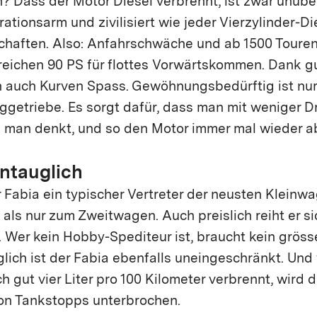
? Dass der Motor Diesel verbrennt, ist zwar unübe
ationsarm und zivilisiert wie jeder Vierzylinder-Di
chaften. Also: Anfahrschwäche und ab 1500 Touren
eichen 90 PS für flottes Vorwärtskommen. Dank 
auch Kurven Spass. Gewöhnungsbedürftig ist nur
ggetriebe. Es sorgt dafür, dass man mit weniger 
ls man denkt, und so den Motor immer mal wieder a
ntauglich
 Fabia ein typischer Vertreter der neusten Kleinw
 als nur zum Zweitwagen. Auch preislich reiht er si
 Wer kein Hobby-Spediteur ist, braucht kein gröss
ich ist der Fabia ebenfalls uneingeschränkt. Und w
ch gut vier Liter pro 100 Kilometer verbrennt, wird 
von Tankstopps unterbrochen.