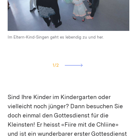
Im Eltern-Kind-Singen geht es lebendig zu und her.
Katariina Gaehler ist Mitglied der Kirchenpflege und Mutter von
zwei kleinen Kindern. Mit grossem Engagement und Herzblut hat
sie das Ressort Bildung, Familien, Kinder und Jugendliche
übernommen.
1
/
2
Sind Ihre Kinder im Kindergarten oder
vielleicht noch jünger? Dann besuchen Sie
doch einmal den Gottesdienst für die
Kleinsten! Er heisst «Fiire mit de Chliine»
und ist ein wunderbarer erster Gottesdienst