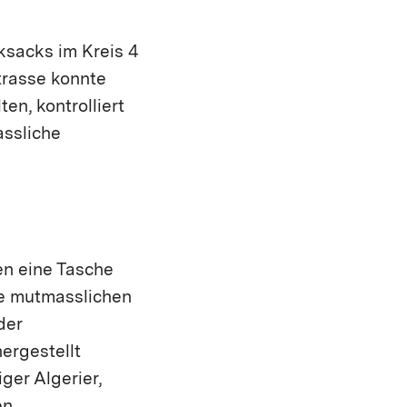
ksacks im Kreis 4
trasse konnte
n, kontrolliert
ssliche
en eine Tasche
e mutmasslichen
der
ergestellt
ger Algerier,