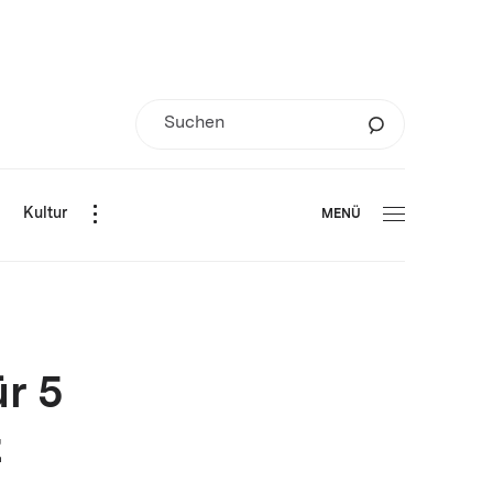
d
Kultur
MENÜ
ür 5
t