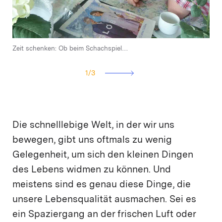
Zeit schenken: Ob beim Schachspiel…
… oder beim Nachmittagskafi.
Eva Veith, Koordinatorin freiwillige Mitarbeit 044 414 61 39
1
/
3
Die schnelllebige Welt, in der wir uns
bewegen, gibt uns oftmals zu wenig
Gelegenheit, um sich den kleinen Dingen
des Lebens widmen zu können. Und
meistens sind es genau diese Dinge, die
unsere Lebensqualität ausmachen. Sei es
ein Spaziergang an der frischen Luft oder