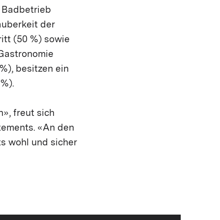
r Badbetrieb
auberkeit der
itt (50 %) sowie
 Gastronomie
%), besitzen ein
 %).
», freut sich
rtements. «An den
ts wohl und sicher