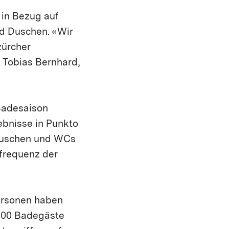
 in Bezug auf
nd Duschen. «Wir
zürcher
 Tobias Bernhard,
 Badesaison
ebnisse in Punkto
 Duschen und WCs
sfrequenz der
Personen haben
2700 Badegäste