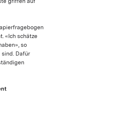
te griffen auf
Papierfragebogen
. «Ich schätze
haben», so
 sind. Dafür
lständigen
ent