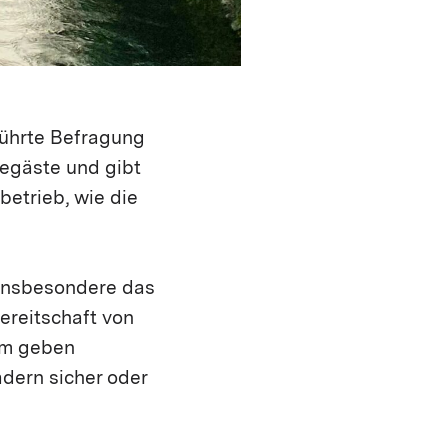
führte Befragung
degäste und gibt
etrieb, wie die
 Insbesondere das
ereitschaft von
dem geben
ädern sicher oder