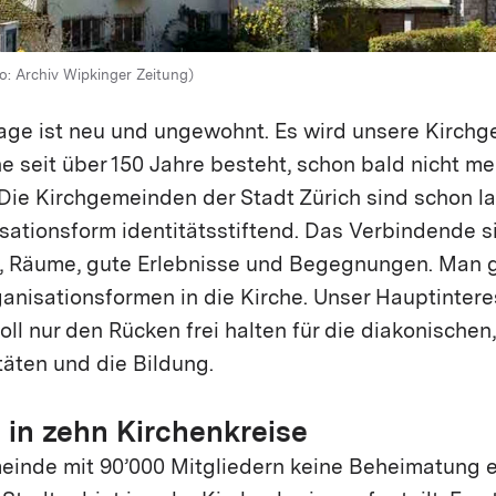
to: Archiv Wipkinger Zeitung)
ge ist neu und ungewohnt. Es wird unsere Kirch
e seit über 150 Jahre besteht, schon bald nicht m
: Die Kirchgemeinden der Stadt Zürich sind schon l
sationsform identitätsstiftend. Das Verbindende s
, Räume, gute Erlebnisse und Begegnungen. Man 
nisationsformen in die Kirche. Unser Hauptinteress
soll nur den Rücken frei halten für die diakonischen
itäten und die Bildung.
 in zehn Kirchenkreise
einde mit 90’000 Mitgliedern keine Beheimatung e