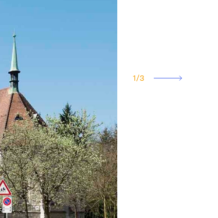
1
/
3