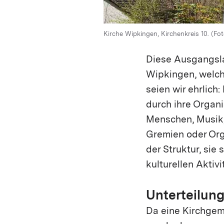
Kirche Wipkingen, Kirchenkreis 10. (Fo
Kirche Höngg, Kirchenkreis 10.
Kirche Unterstrass, Kirchenkreis 6.
Diese Ausgangsla
Wipkingen, welch
seien wir ehrlich
durch ihre Organi
Menschen, Musik
Gremien oder Orga
der Struktur, sie 
kulturellen Aktiv
Unterteilung
Da eine Kirchgem