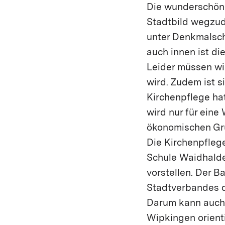
Die wunderschöne
Stadtbild wegzude
unter Denkmalschu
auch innen ist di
Leider müssen wir
wird. Zudem ist si
Kirchenpflege hat
wird nur für ein
ökonomischen Grü
Die Kirchenpfleg
Schule Waidhalde
vorstellen. Der B
Stadtverbandes de
Darum kann auch i
Wipkingen orient