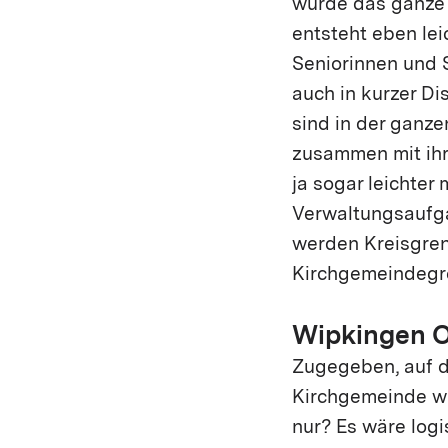
wurde das ganze 
entsteht eben lei
Seniorinnen und S
auch in kurzer Di
sind in der ganz
zusammen mit ihre
ja sogar leichter
Verwaltungsaufg
werden Kreisgrenz
Kirchgemeindegr
Wipkingen O
Zugegeben, auf de
Kirchgemeinde wi
nur? Es wäre logi