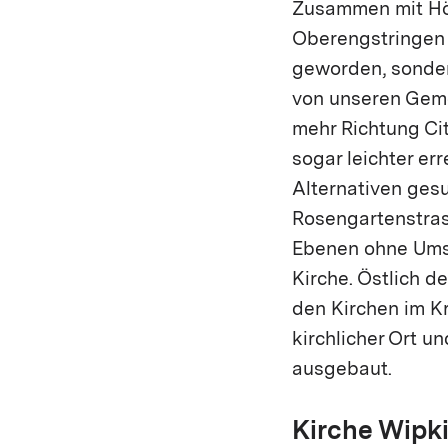
Zusammen mit Hön
Oberengstringen 
geworden, sonder
von unseren Geme
mehr Richtung Cit
sogar leichter er
Alternativen gesu
Rosengartenstras
Ebenen ohne Umst
Kirche. Östlich d
den Kirchen im Kr
kirchlicher Ort u
ausgebaut.
Kirche Wipk