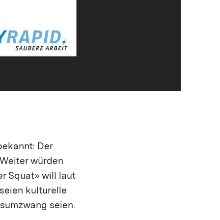
bekannt: Der
 Weiter würden
r Squat» will laut
eien kulturelle
onsumzwang seien.