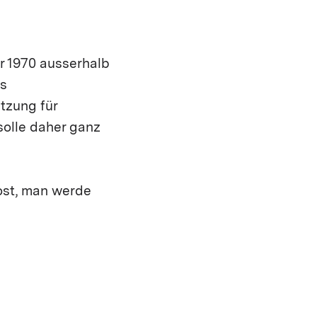
r 1970 ausserhalb
es
tzung für
solle daher ganz
Post, man werde