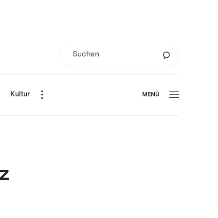
d
Kultur
MENÜ
z