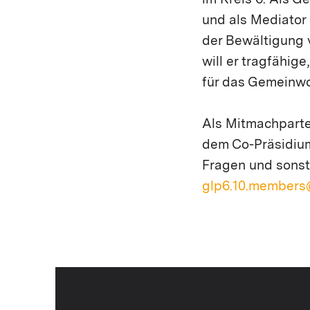
im Kreis 6. Als 
und als Mediator
der Bewältigung 
will er tragfähig
für das Gemeinwo
Als Mitmachpartei
dem Co-Präsidium 
Fragen und sonst
glp6.10.members