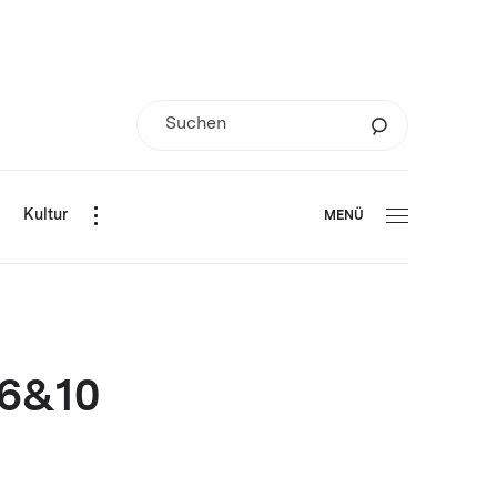
d
Kultur
MENÜ
 6&10