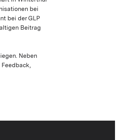
aft in Winterthur
nisationen bei
nt bei der GLP
altigen Beitrag
nliegen. Neben
. Feedback,