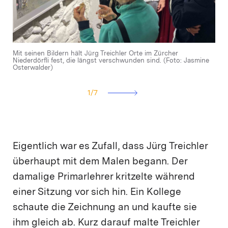
Mit seinen Bildern hält Jürg Treichler Orte im Zürcher
Bahnhof Hardbrücke, 2017. (Bild: Jürg Treichler)
Eisenbahnbrücke beim Letten, 1995. (Bild: Jürg Treichler)
New-Zurich Prime-Tower, 2017. (Bild: Jürg Treichler)
Limmat beim Letten, 2017. (Bild: Jürg Treichler)
Industriequartier, 2017. (Bild: Jürg Treichler)
Grosser Stein des Anstosses: Swissmill Tower, 2017. (Bild: Jürg
Niederdörfli fest, die längst verschwunden sind. (Foto: Jasmine
Treichler)
Osterwalder)
1
/
7
Eigentlich war es Zufall, dass Jürg Treichler
überhaupt mit dem Malen begann. Der
damalige Primarlehrer kritzelte während
einer Sitzung vor sich hin. Ein Kollege
schaute die Zeichnung an und kaufte sie
ihm gleich ab. Kurz darauf malte Treichler