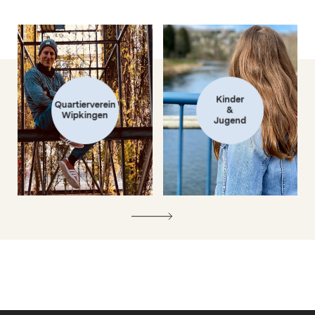
Kinder
Quartierverein
&
Wipkingen
Jugend