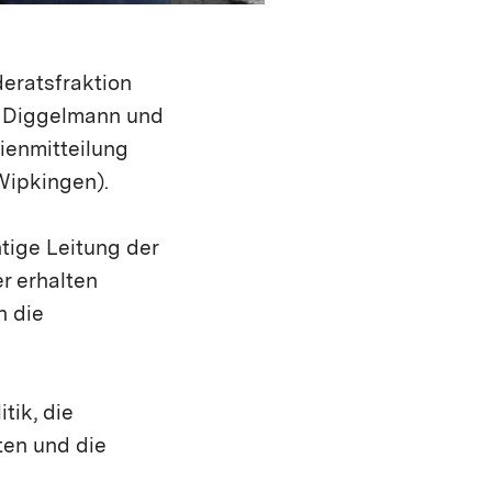
eratsfraktion
sa Diggelmann und
dienmitteilung
Wipkingen).
tige Leitung der
er erhalten
n die
tik, die
ten und die