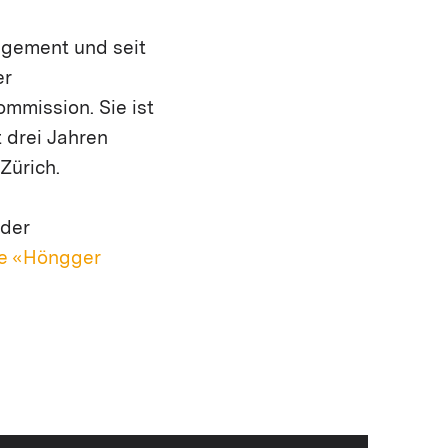
agement und seit
er
mmission. Sie ist
t drei Jahren
Zürich.
 der
ie «Höngger