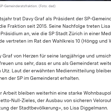
 SP-Gemeinderatsfraktion. (Foto: dad)
sjahr trat Davy Graf als Präsident der SP-Gemeind
e die Fraktion seit 2015. Seine Nachfolge treten Li
-Präsidium an, wie die SP Stadt Zürich in einer Me
de vertreten im Rat den Wahlkreis 10 (Höngg und 
 Graf von Herzen für seine langjährige und umsich
 freuen uns sehr, dass er uns als Gemeinderat weit
an Utz. Laut der erwähnten Medienmitteilung bleibe
n der SP im Gemeinderat erhalten.
 Arbeit bleiben weiterhin eine starke Wohnbaupoli
tto-Null-Zieles, der Ausbau von sicheren Velorou
stung der Stadtbevölkerung», so Lisa Diggelmann.