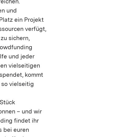
reichen.
en und
Platz ein Projekt
essourcen verfügt,
zu sichern,
Crowdfunding
lfe und jeder
en vielseitigen
r spendet, kommt
so vielseitig
 Stück
onnen – und wir
ing findet ihr
s bei euren