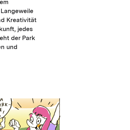
lem
e Langeweile
d Kreativität
unft, jedes
teht der Park
en und