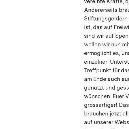
vereinte Kräfte, 
Andererseits bra
Stiftungsgeldern 
ist, das auf Frei
sind wir auf Spe
wollen wir nun m
ermöglicht es, un
einzelnen Unters
Treffpunkt für da
am Ende auch euch
genutzt und gesta
wünschen. Euer Ve
grossartiger! Da
brauchen jetzt al
auf unserer Websi