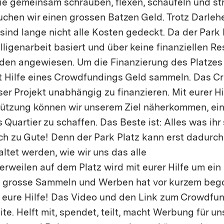
die gemeinsam schrauben, flexen, schaufeln und st
uchen wir einen grossen Batzen Geld. Trotz Darleh
sind lange nicht alle Kosten gedeckt. Da der Park 
willigenarbeit basiert und über keine finanziellen R
nden angewiesen. Um die Finanzierung des Platzes 
it Hilfe eines Crowdfundings Geld sammeln. Das 
ser Projekt unabhängig zu finanzieren. Mit eurer Hi
tützung können wir unserem Ziel näherkommen, ein
s Quartier zu schaffen. Das Beste ist: Alles was ih
 zu Gute! Denn der Park Platz kann erst dadurch 
ltet werden, wie wir uns das alle
rweilen auf dem Platz wird mit eurer Hilfe um ein
s grosse Sammeln und Werben hat vor kurzem beg
l eure Hilfe! Das Video und den Link zum Crowdfund
te. Helft mit, spendet, teilt, macht Werbung für un