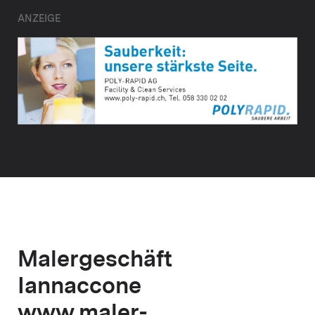
ANZEIGE
Malergeschäft
Iannaccone
www.maler-