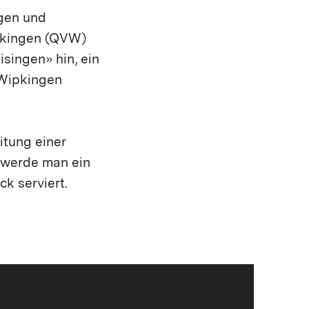
gen und
ipkingen (QVW)
singen» hin, ein
 Wipkingen
itung einer
 werde man ein
k serviert.