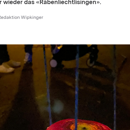
 wieder das «Räbenliechtlisingen».
Redaktion Wipkinger