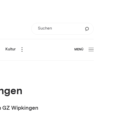
d
Kultur
MENÜ
ingen
m GZ Wipkingen