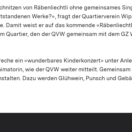
hnitzen von Räbenliechtli ohne gemeinsames Sin
tstandenen Werke?», fragt der Quartierverein W
e. Damit weist er auf das kommende «Räbenliechtli
 im Quartier, den der QVW gemeinsam mit dem GZ
reche ein «wunderbares Kinderkonzert» unter Anle
imatorin, wie der QVW weiter mitteilt. Gemeinsam
nstalten. Dazu werden Glühwein, Punsch und Gebäc