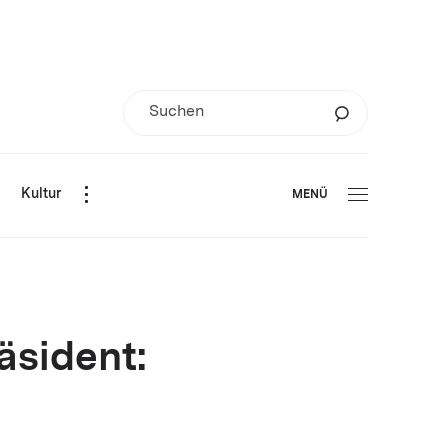
d
Kultur
MENÜ
äsident: