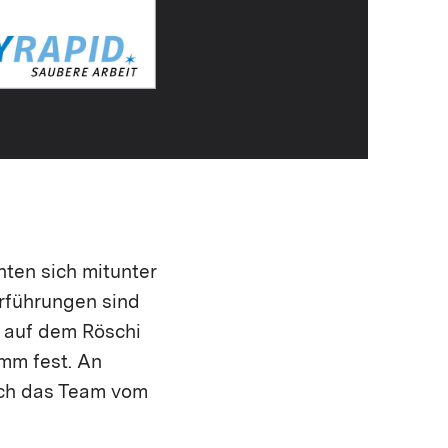
hten sich mitunter
orführungen sind
k auf dem Röschi
amm fest. An
rch das Team vom