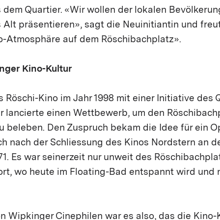
s dem Quartier. «Wir wollen der lokalen Bevölkerun
s Alt präsentieren», sagt die Neuinitiantin und fre
ino-Atmosphäre auf dem Röschibachplatz».
nger Kino-Kultur
Röschi-Kino im Jahr 1998 mit einer Initiative des 
r lancierte einen Wettbewerb, um den Röschibachp
u beleben. Den Zuspruch bekam die Idee für ein Op
ch nach der Schliessung des Kinos Nordstern an d
1. Es war seinerzeit nur unweit des Röschibachpla
rt, wo heute im Floating-Bad entspannt wird und ni
 Wipkinger Cinephilen war es also, das die Kino-K