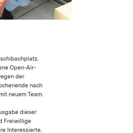
öschibachplatz.
dene Open-Air-
wegen der
 Wochenende nach
 mit neuem Team.
Ausgabe dieser
 Freiwillige
re Interessierte.