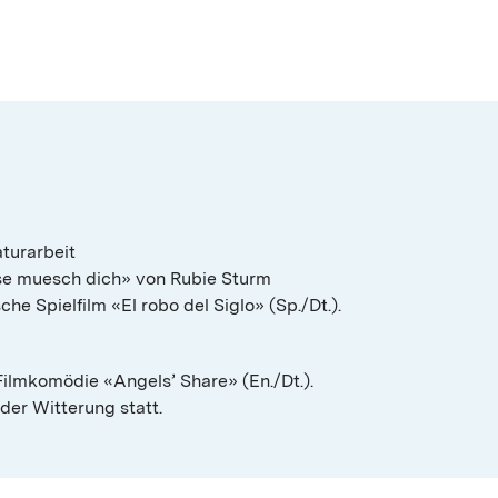
aturarbeit
ise muesch dich» von Rubie Sturm
che Spielfilm «El robo del Siglo» (Sp./Dt.).
 Filmkomödie «Angels’ Share» (En./Dt.).
eder Witterung statt.