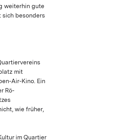
g weiterhin gute
ut sich besonders
Quartiervereins
latz mit
en-Air-Kino. Ein
er Rö-
tzes
cht, wie früher,
ultur im Quartier