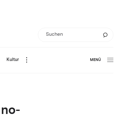
d
Kultur
MENÜ
ino-