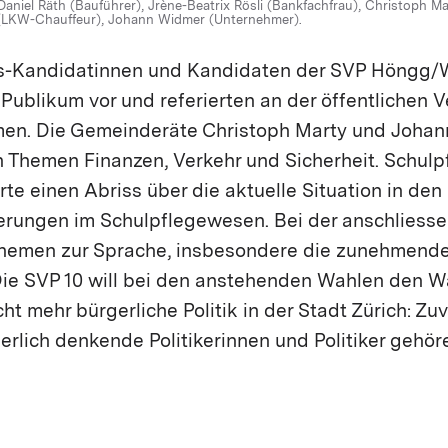
Daniel Räth (Bauführer), Jrène-Beatrix Rösli (Bankfachfrau), Christoph Mar
r (LKW-Chauffeur), Johann Widmer (Unternehmer).
s-Kandidatinnen und Kandidaten der SVP Höngg/
 Publikum vor und referierten an der öffentlichen 
men. Die Gemeinderäte Christoph Marty und Joha
n Themen Finanzen, Verkehr und Sicherheit. Schulp
te einen Abriss über die aktuelle Situation in den
ungen im Schulpflegewesen. Bei der anschliesse
hemen zur Sprache, insbesondere die zunehmende
e SVP 10 will bei den anstehenden Wahlen den Wä
ht mehr bürgerliche Politik in der Stadt Zürich: Zuv
gerlich denkende Politikerinnen und Politiker gehör