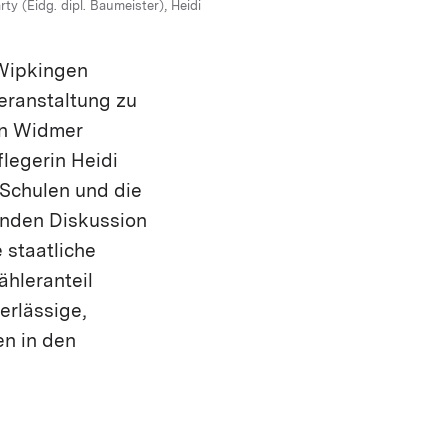
ty (Eidg. dipl. Baumeister), Heidi
Wipkingen
Veranstaltung zu
nn Widmer
flegerin Heidi
 Schulen und die
nden Diskussion
 staatliche
hleranteil
erlässige,
en in den