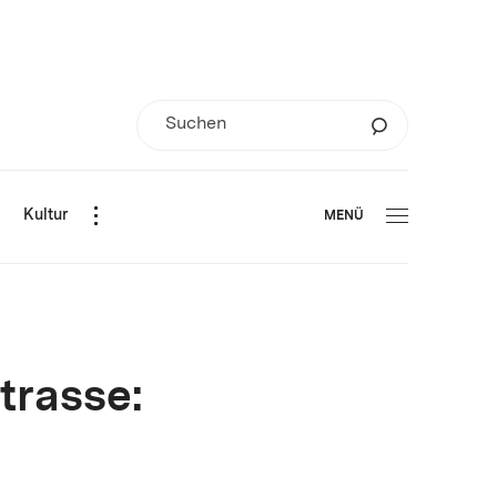
d
Kultur
MENÜ
trasse: