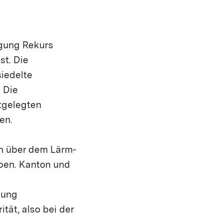
ügung Rekurs
st. Die
iedelte
 Die
tgelegten
en.
en über dem Lärm-
ben. Kanton und
nung
tät, also bei der