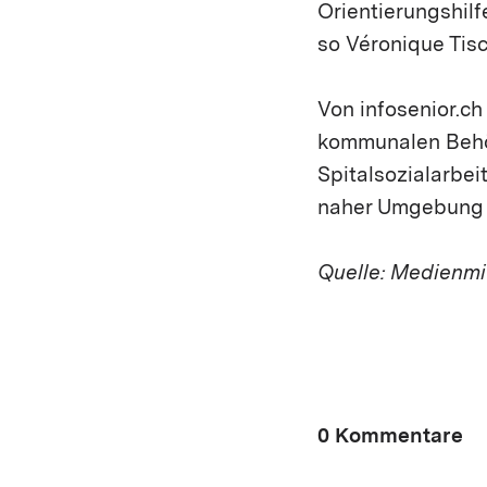
Orientierungshilf
so Véronique Tisc
Von infosenior.ch
kommunalen Behör
Spitalsozialarbei
naher Umgebung ih
Quelle: Medienmi
0 Kommentare