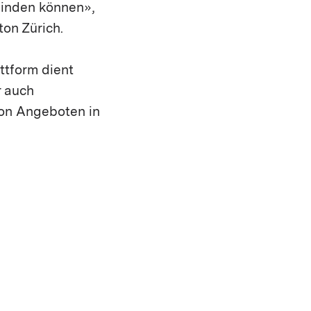
 finden können»,
on Zürich.
attform dient
r auch
von Angeboten in