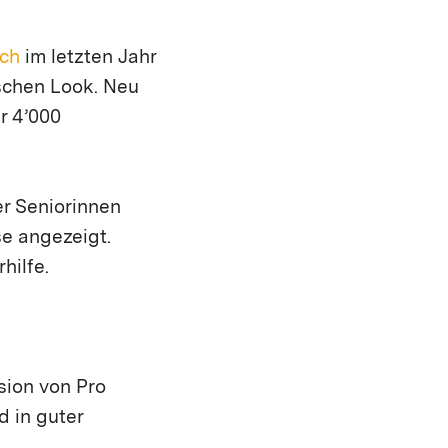
.ch
im letzten Jahr
ischen Look. Neu
r 4’000
er Seniorinnen
e angezeigt.
hilfe.
sion von Pro
d in guter