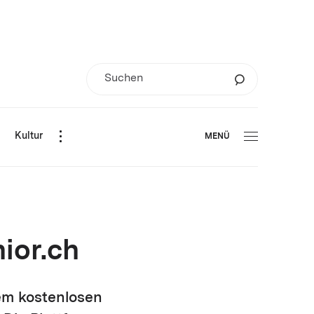
d
Kultur
MENÜ
ior.ch
em kostenlosen