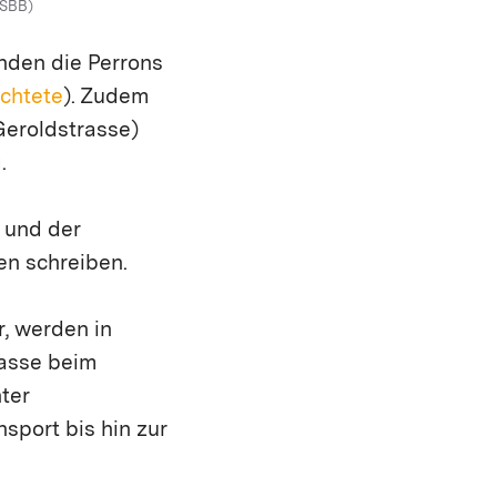
 SBB)
nden die Perrons
ichtete
). Zudem
Geroldstrasse)
.
 und der
en schreiben.
, werden in
rasse beim
ter
port bis hin zur