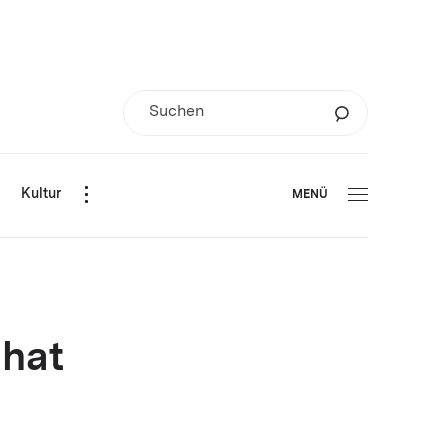
d
Kultur
MENÜ
 hat