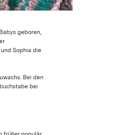
 Babys geboren,
er
 und Sophia die
Zuwachs. Bei den
sbuchstabe bei
 früher populär