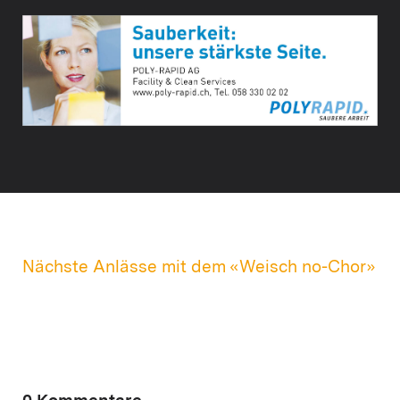
Nächste Anlässe mit dem «Weisch no-Chor»