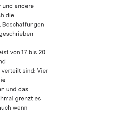
r und andere
ch die
, Beschaffungen
sgeschrieben
ist von 17 bis 20
und
erteilt sind: Vier
ie
en und das
chmal grenzt es
 auch wenn