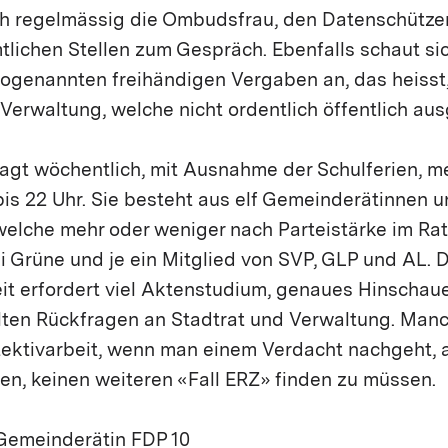
uch regelmässig die Ombudsfrau, den Datenschütze
lichen Stellen zum Gespräch. Ebenfalls schaut si
ogenannten freihändigen Vergaben an, das heisst
Verwaltung, welche nicht ordentlich öffentlich au
gt wöchentlich, mit Ausnahme der Schulferien, me
bis 22 Uhr. Sie besteht aus elf Gemeinderätinnen 
lche mehr oder weniger nach Parteistärke im Rat v
i Grüne und je ein Mitglied von SVP, GLP und AL. D
t erfordert viel Aktenstudium, genaues Hinschau
elten Rückfragen an Stadtrat und Verwaltung. Man
tektivarbeit, wenn man einem Verdacht nachgeht,
ffen, keinen weiteren «Fall ERZ» finden zu müssen.
 Gemeinderätin FDP 10