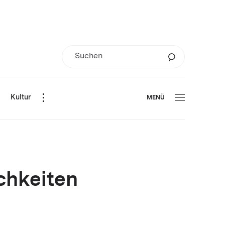
d
Kultur
MENÜ
chkeiten