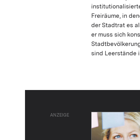
institutionalisie
Freiräume, in de
der Stadtrat es a
er muss sich kon
Stadtbevölkerung
sind Leerstände i
ANZEIGE