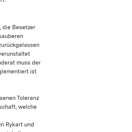
rt.
, die Besetzer
 sauberen
zurückgelassen
erunstaltet
nderat muss der
lementiert ist
ssenen Toleranz
schaft, welche
in Rykart und