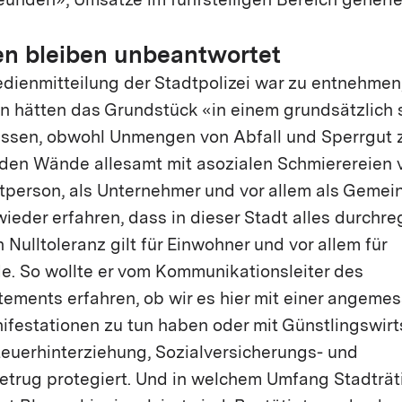
eunden», Umsätze im fünfstelligen Bereich generie
en bleiben unbeantwortet
dienmitteilung der Stadtpolizei war zu entnehmen
n hätten das Grundstück «in einem grundsätzlich
assen, obwohl Unmengen von Abfall und Sperrgut 
den Wände allesamt mit asozialen Schmierereien v
atperson, als Unternehmer und vor allem als Gemei
ieder erfahren, dass in dieser Stadt alles durchreg
 Nulltoleranz gilt für Einwohner und vor allem für
. So wollte er vom Kommunikationsleiter des
tements erfahren, ob wir es hier mit einer angeme
nifestationen zu tun haben oder mit Günstlingswirt
teuerhinterziehung, Sozialversicherungs- und
trug protegiert. Und in welchem Umfang Stadträt