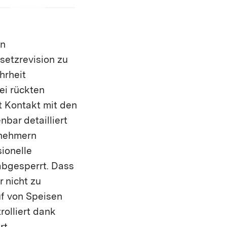
en
setzrevision zu
hrheit
ei rückten
t Kontakt mit den
bar detailliert
lnehmern
ionelle
abgesperrt. Dass
 nicht zu
uf von Speisen
rolliert dank