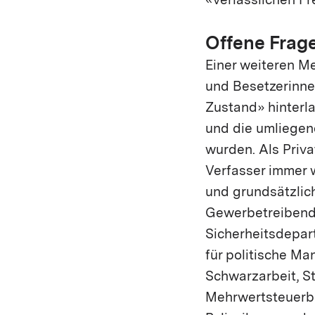
«verlässlichen Fr
Offene Frag
Einer weiteren Me
und Besetzerinne
Zustand» hinterl
und die umliegen
wurden. Als Priv
Verfasser immer w
und grundsätzlich
Gewerbetreibende
Sicherheitsdepar
für politische Ma
Schwarzarbeit, S
Mehrwertsteuerbe