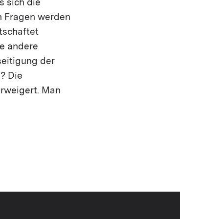
s sich die
n Fragen werden
tschaftet
he andere
eitigung der
? Die
rweigert. Man