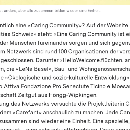
t anders, aber alle zusammen bilden wieder eine Einheit.
entlich eine «Caring Community»? Auf der Websit
ies Schweiz» steht: «Eine Caring Community ist e
 der Menschen füreinander sorgen und sich gegens
em Netzwerk sind rund 100 Organisationen der ver
geschlossen. Darunter «HelloWelcome.flüchten. 
rn, die «LeNa Basel», Bau- und Wohngenossensch
e «Ökologische und sozio-kulturelle Entwicklung» 
o Attiva Fondazione Pro Senectute Ticino e Moesa
nschaft Zeitgut aus Höngg-Wipkingen.
ng des Netzwerks versuchte die Projektleiterin C
it dem «Carefant» anschaulich zu machen. Jede Ca
 zusammen sind wieder eine Einheit. Eine spezielle