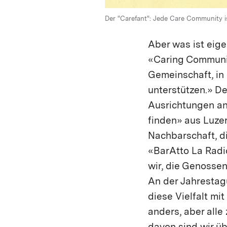
Der "Carefant": Jede Care Community is
Aber was ist eig
«Caring Communit
Gemeinschaft, in
unterstützen.» D
Ausrichtungen an
finden» aus Luze
Nachbarschaft, di
«BarAtto La Radi
wir, die Genosse
An der Jahrestagu
diese Vielfalt m
anders, aber alle