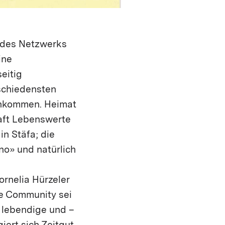
e des Netzwerks
ine
eitig
schiedensten
ankommen. Heimat
aft Lebenswerte
in Stäfa; die
no» und natürlich
ornelia Hürzeler
re Community sei
, lebendige und –