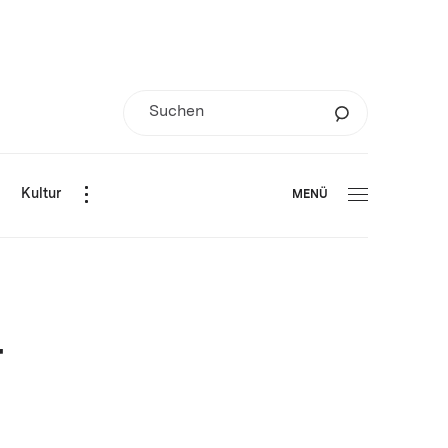
d
Kultur
MENÜ
r