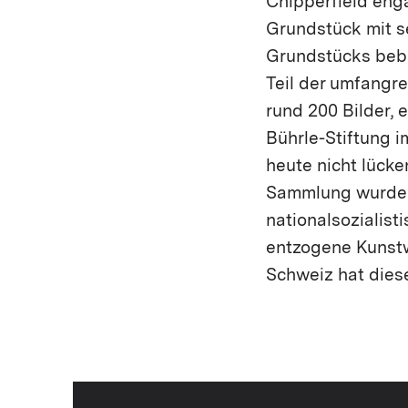
Chipperfield enga
Grundstück mit s
Grundstücks beba
Teil der umfangr
rund 200 Bilder, 
Bührle-Stiftung i
heute nicht lücke
Sammlung wurden 
nationalsozialist
entzogene Kunstw
Schweiz hat dies