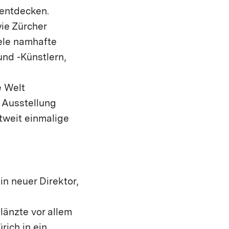
 entdecken.
ie Zürcher
ele namhafte
nd -Künstlern,
e Welt
e Ausstellung
tweit einmalige
n neuer Direktor,
länzte vor allem
ich in ein