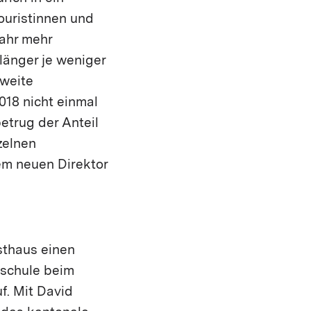
ouristinnen und
Jahr mehr
länger je weniger
zweite
18 nicht einmal
etrug der Anteil
zelnen
em neuen Direktor
sthaus einen
sschule beim
f. Mit David