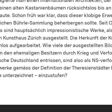
gierte man einen internationalen Architekten, der
einen alten Kastanienbäumen rücksichtslos bis a
ute. Schon früh war klar, dass dieser klobige Erw
eichen Bührle-Sammlung beherbergen sollte. Seit 
es sind hauptsächlich impressionistische Werke, a
m Kunsthaus Zürich ausgestellt. Die Herkunft der K
nlos aufgearbeitet. Wie viele der ausgestellten Bil
den ehemaligen Besitzern durch Krieg und Verfo
ische Deutschland entrissen, sind also als NS-ver
erke gemäss der Definition der Theresienstädter 
e unterzeichnet – einzustufen?