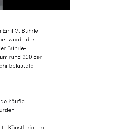
Emil G. Bührle
ber wurde das
er Bührle-
i um rund 200 der
hr belastete
nde häufig
wurden
nte Künstlerinnen