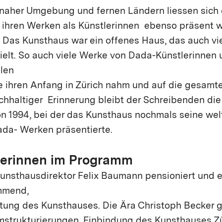
 naher Umgebung und fernen Ländern liessen sich
 ihren Werken als Künstlerinnen ebenso präsent w
 Das Kunsthaus war ein offenes Haus, das auch vi
elt. So auch viele Werke von Dada-Künstlerinnen u
alen
ie ihren Anfang in Zürich nahm und auf die gesamt
achhaltiger Erinnerung bleibt der Schreibenden di
n 1994, bei der das Kunsthaus nochmals seine wel
da- Werken präsentierte.
lerinnen im Programm
unsthausdirektor Felix Baumann pensioniert und ei
mmend,
tung des Kunsthauses. Die Ära Christoph Becker g
mstrukturierungen, Einbindung des Kunsthauses Zür