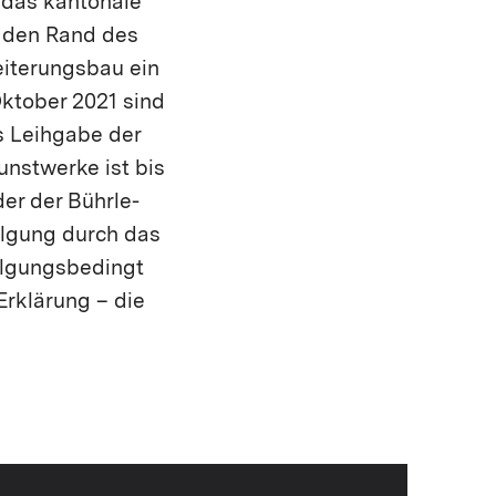
 das kantonale
n den Rand des
eiterungsbau ein
Oktober 2021 sind
ls Leihgabe der
unstwerke ist bis
der der Bührle-
lgung durch das
folgungsbedingt
Erklärung – die