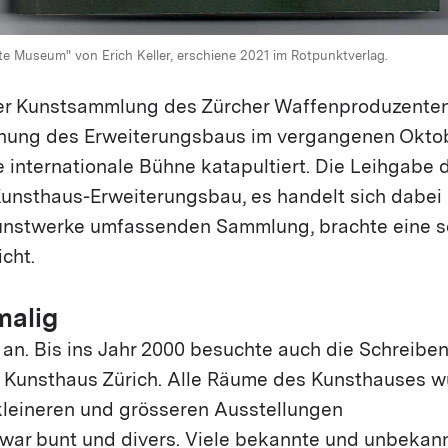
te Museum" von Erich Keller, erschiene 2021 im Rotpunktverlag.
r Kunstsammlung des Zürcher Waffenproduzenten 
fnung des Erweiterungsbaus im vergangenen Okto
 internationale Bühne katapultiert. Die Leihgabe d
 Kunsthaus-Erweiterungsbau, es handelt sich dabe
nstwerke umfassenden Sammlung, brachte eine se
cht.
malig
an. Bis ins Jahr 2000 besuchte auch die Schreibe
 Kunsthaus Zürich. Alle Räume des Kunsthauses 
kleineren und grösseren Ausstellungen
x war bunt und divers. Viele bekannte und unbekan