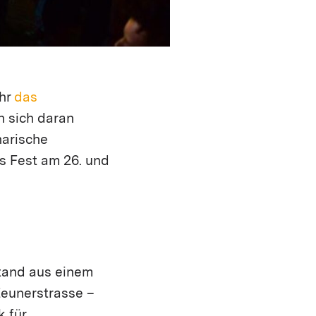
ahr
das
nn sich daran
narische
s Fest am 26. und
stand aus einem
Zeunerstrasse –
 für