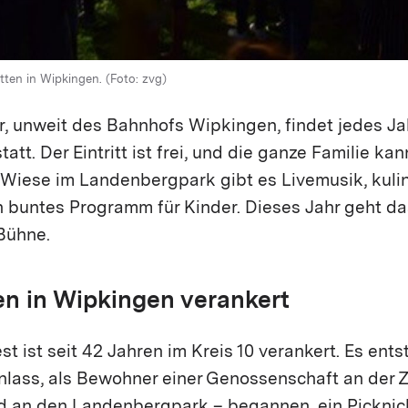
en in Wipkingen. (Foto: zvg)
r, unweit des Bahnhofs Wipkingen, findet jedes J
tatt. Der Eintritt ist frei, und die ganze Familie ka
r Wiese im Landenbergpark gibt es Livemusik, kuli
 buntes Programm für Kinder. Dieses Jahr geht da
 Bühne.
en in Wipkingen verankert
t ist seit 42 Jahren im Kreis 10 verankert. Es ent
lass, als Bewohner einer Genossenschaft an der 
d an den Landenbergpark – begannen, ein Picknick