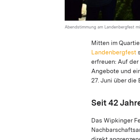
Abendstimmung am Landenbergfest mitt
Mitten im Quartie
Landenbergfest
s
erfreuen: Auf de
Angebote und ein
27. Juni über die
Seit 42 Jahr
Das Wipkinger Fes
Nachbarschaftsan
direkt angrenzen