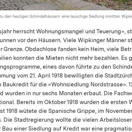
 den heutigen Schindelhäusern: eine lauschige Siedlung inmitten Wipki
gsjahr herrscht Wohnungsmangel und Teuerung», ste
unnen vor den Häusern. Viele Wipkinger Männer s
er Grenze. Obdachlose fanden kein Heim, viele Bet
ilien konnten die Mieten nicht mehr bezahlen. Es 
ngsprogramme, eines davon führte zu den Schinde
mung vom 21. April 1918 bewilligten die Stadtzürc
 Baukredit für die «Wohnsiedlung Nordstrasse».
d wurden in nur sechs Monaten erbaut. Die Fach
ktional. Bereits im Oktober 1918 wurden die erste
st 1918 wütete die Spanische Grippe, im November
. Die Stadtregierung wollte die vielen Arbeitslose
r Bau einer Siedlung auf Kredit war eine pragmati