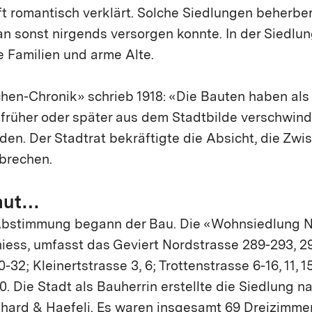
oft romantisch verklärt. Solche Siedlungen beherb
n sonst nirgends versorgen konnte. In der Siedlu
e Familien und arme Alte.
hen-Chronik» schrieb 1918: «Die Bauten haben als
n früher oder später aus dem Stadtbilde verschwind
den. Der Stadtrat bekräftigte die Absicht, die Zw
brechen.
aut…
Abstimmung begann der Bau. Die «Wohnsiedlung N
hiess, umfasst das Geviert Nordstrasse 289-293, 2
-32; Kleinertstrasse 3, 6; Trottenstrasse 6-16, 11, 1
0. Die Stadt als Bauherrin erstellte die Siedlung n
ghard & Haefeli. Es waren insgesamt 69 Dreizimme