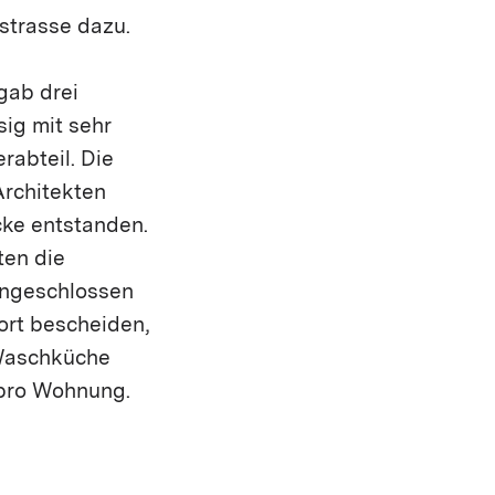
strasse dazu.
gab drei
ig mit sehr
rabteil. Die
Architekten
cke entstanden.
ten die
angeschlossen
ort bescheiden,
Waschküche
 pro Wohnung.