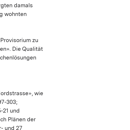
ergten damals
ng wohnten
 Provisorium zu
en». Die Qualität
ischenlösungen
ordstrasse», wie
97-303;
5-21 und
ach Plänen der
r- und 27