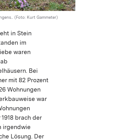
ngens.. (Foto: Kurt Gammeter)
ht in Stein
tanden im
riebe waren
gab
lhäusern. Bei
her mit 82 Prozent
 126 Wohnungen
werkbauweise war
n Wohnungen
 1918 brach der
n irgendwie
sche Lösung. Der