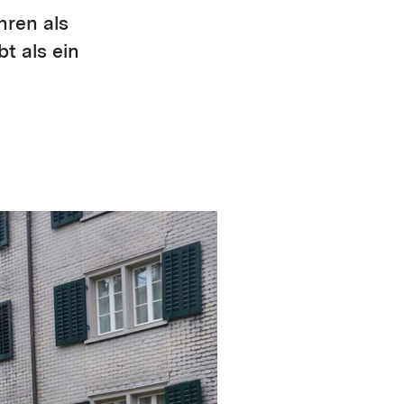
hren als
t als ein