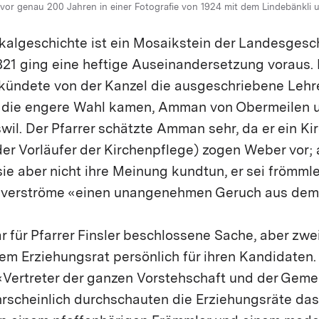
vor genau 200 Jahren in einer Fotografie von 1924 mit dem Lindebänkli u
kalgeschichte ist ein Mosaikstein der Landesgesch
821 ging eine heftige Auseinandersetzung voraus. 
rkündete von der Kanzel die ausgeschriebene Lehre
n die engere Wahl kamen, Amman von Obermeilen 
wil. Der Pfarrer schätzte Amman sehr, da er ein K
(der Vorläufer der Kirchenpflege) zogen Weber vor;
 aber nicht ihre Meinung kundtun, er sei frömmler
 verströme «einen unangenehmen Geruch aus de
ür Pfarrer Finsler beschlossene Sache, aber zwei
em Erziehungsrat persönlich für ihren Kandidaten. 
 «Vertreter der ganzen Vorstehschaft und der Geme
rscheinlich durchschauten die Erziehungsräte das