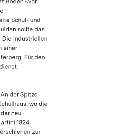
at Boden «vor
ge
alte Schul- und
lden sollte das
 Die Industriellen
 einer
äferberg. Für den
dienst
 An der Spitze
Schulhaus, wo die
 der neu
artini 1824
 erschienen zur