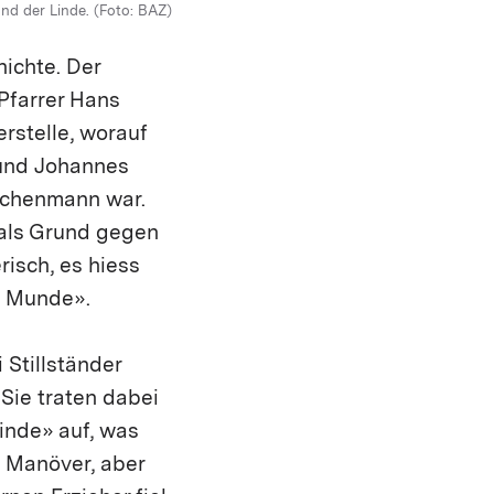
nd der Linde. (Foto: BAZ)
ichte. Der
Pfarrer Hans
rstelle, worauf
und Johannes
irchenmann war.
 als Grund gegen
isch, es hiess
m Munde».
 Stillständer
Sie traten dabei
inde» auf, was
 Manöver, aber