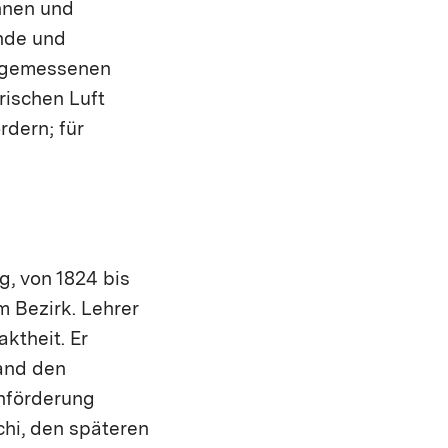
hnen und
nde und
angemessenen
rischen Luft
rdern; für
g, von 1824 bis
m Bezirk. Lehrer
ktheit. Er
tand den
nförderung
chi, den späteren