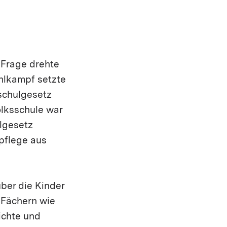
 Frage drehte
hlkampf setzte
schulgesetz
olksschule war
ulgesetz
lpflege aus
ber die Kinder
 Fächern wie
ichte und