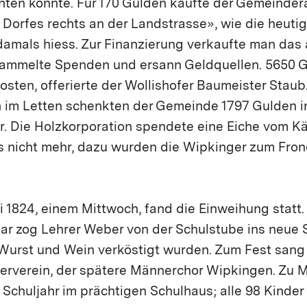
chten könnte. Für 170 Gulden kaufte der Gemeinder
Dorfes rechts an der Landstrasse», wie die heuti
amals hiess. Zur Finanzierung verkaufte man das 
mmelte Spenden und ersann Geldquellen. 5650 Gu
sten, offerierte der Wollishofer Baumeister Staub.
n im Letten schenkten der Gemeinde 1797 Gulden in
er. Die Holzkorporation spendete eine Eiche vom K
s nicht mehr, dazu wurden die Wipkinger zum Fron
i 1824, einem Mittwoch, fand die Einweihung statt.
har zog Lehrer Weber von der Schulstube ins neue 
, Wurst und Wein verköstigt wurden. Zum Fest sang
rverein, der spätere Männerchor Wipkingen. Zu M
chuljahr im prächtigen Schulhaus; alle 98 Kinder