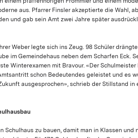
n einem pfaffenhörigen Frömmler und einem modern
erne aus. Pfarrer Finsler akzeptierte die Wahl, ab
nden und gab sein Amt zwei Jahre später ausdrück
hrer Weber legte sich ins Zeug. 98 Schüler drängten
ube im Gemeindehaus neben dem Scharfen Eck. Se
ste Winterexamen mit Bravour. «Der Schulmeister h
 Amtsantritt schon Bedeutendes geleistet und es w
Zukunft ausgesprochen», schrieb der Stillstand in
chulhausbau
n Schulhaus zu bauen, damit man in Klassen und