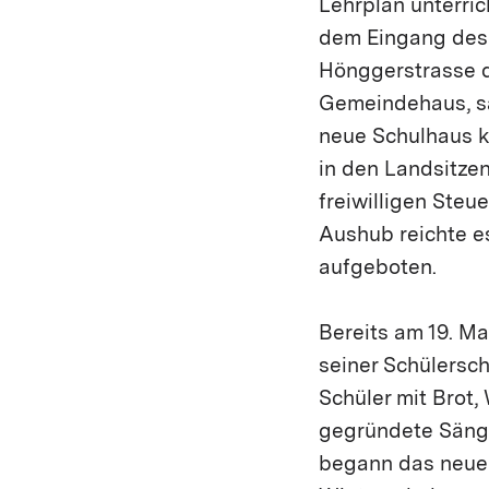
Lehrplan unterri
dem Eingang des 
Hönggerstrasse d
Gemeindehaus, sa
neue Schulhaus ko
in den Landsitze
freiwilligen Steu
Aushub reichte e
aufgeboten.
Bereits am 19. Ma
seiner Schülersc
Schüler mit Brot
gegründete Sänge
begann das neue S