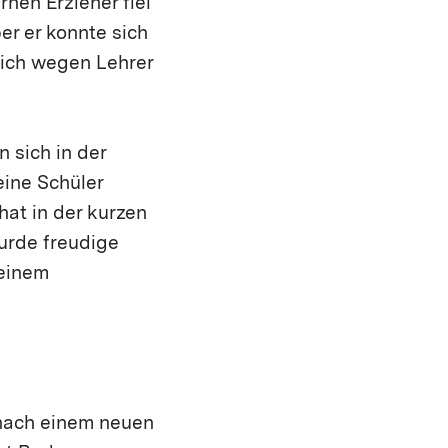
en Erzieher fiel
er er konnte sich
lich wegen Lehrer
 sich in der
ine Schüler
at in der kurzen
urde freudige
 einem
 nach einem neuen