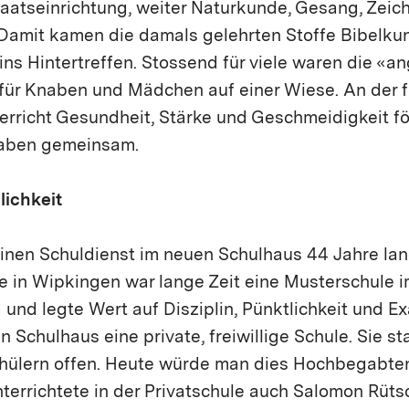
taatseinrichtung, weiter Naturkunde, Gesang, Zeic
Damit kamen die damals gelehrten Stoffe Bibelku
ins Hintertreffen. Stossend für viele waren die «
ür Knaben und Mädchen auf einer Wiese. An der f
terricht Gesundheit, Stärke und Geschmeidigkeit fö
aben gemeinsam.
ichkeit
inen Schuldienst im neuen Schulhaus 44 Jahre lan
e in Wipkingen war lange Zeit eine Musterschule i
und legte Wert auf Disziplin, Pünktlichkeit und Exa
 Schulhaus eine private, freiwillige Schule. Sie s
hülern offen. Heute würde man dies Hochbegabte
terrichtete in der Privatschule auch Salomon Rüts