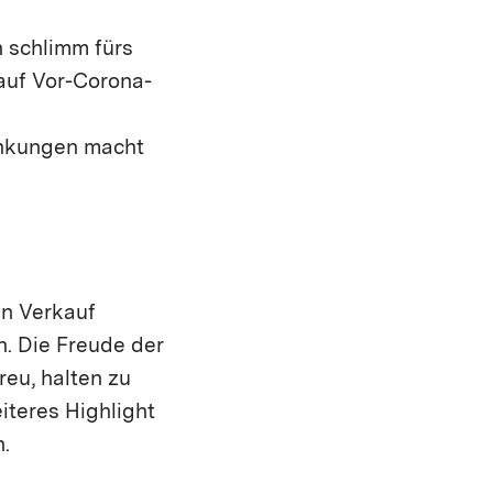
h schlimm fürs
auf Vor-Corona-
änkungen macht
en Verkauf
n. Die Freude der
reu, halten zu
iteres Highlight
n.