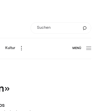
d
Kultur
MENÜ
n»
os