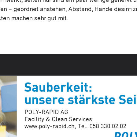
en Markt, selten nur sind ein paar wenige genervt ü
 – geordnet anstehen, Abstand, Hände desinfizi
sten machen sehr gut mit.