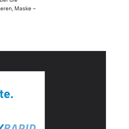
ber die
eren, Maske –