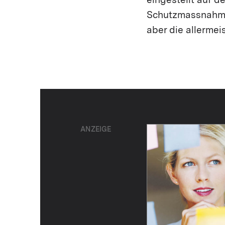
eingestellt auf d
Schutzmassnahmen
aber die allermei
ANZEIGE