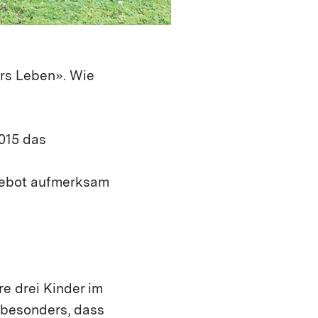
ürs Leben». Wie
015 das
ngebot aufmerksam
e drei Kinder im
z besonders, dass