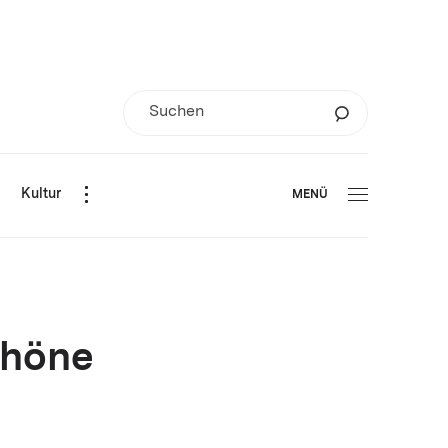
d
Kultur
MENÜ
chöne