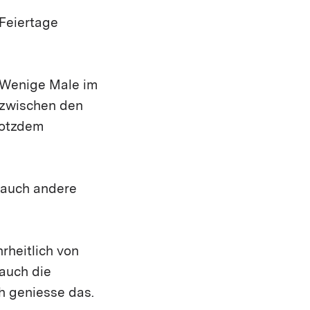
Feiertage
 Wenige Male im
 zwischen den
rotzdem
s auch andere
hrheitlich von
 auch die
ch geniesse das.