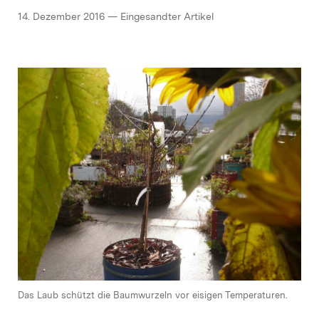
14. Dezember 2016 — Eingesandter Artikel
Das Laub schützt die Baumwurzeln vor eisigen Temperaturen.
Hoffentlich fühlt sich die Berner Rose wohl im urbanen Zürich.
Obstbaum im herbstlichen Gewand.
In einigen Jahren trägt der Quittenbaum herrliche Früchte.