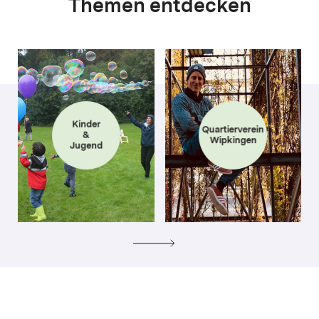
Themen entdecken
Kinder
Quartierverein
&
Wipkingen
Jugend